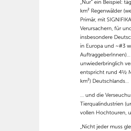
„Nur” ein Beispiel: 
km² Regenwälder (wel
Primär, mit SIGNIFI
Verursachern, für un
insbesondere Deutsch
in Europa und ~#3 we
AuftraggeberInnen)… 
unwiederbringlich ve
entspricht rund 4½ 
km²) Deutschlands…
… und die Verseuchu
Tierqualindustrien (
vollen Hochtouren, u
„Nicht jeder muss g