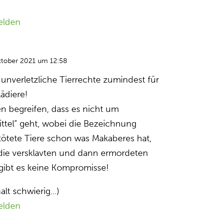
elden
ktober 2021 um 12:58
 unverletzliche Tierrechte zumindest für
lädiere!
 begreifen, dass es nicht um
ttel” geht, wobei die Bezeichnung
etötete Tiere schon was Makaberes hat,
die versklavten und dann ermordeten
gibt es keine Kompromisse!
halt schwierig…)
elden