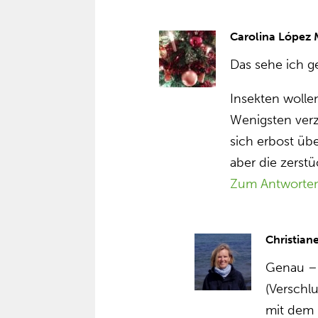
Carolina López
Das sehe ich g
Insekten wolle
Wenigsten ver
sich erbost üb
aber die zerstü
Zum Antworte
Christiane
Genau – 
(Verschlu
mit dem 