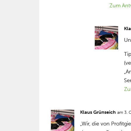
Zum Ant
Kl
Un
Tip
(v
„A
Se
Zu
Klaus Grünseich
am 3. 
„Wir, die von Profitg