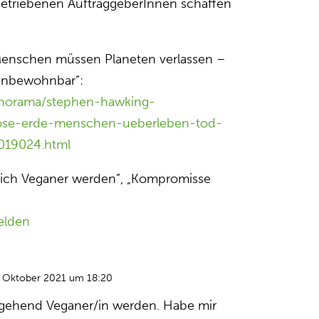
getriebenen AuftraggeberInnen schaffen
enschen müssen Planeten verlassen –
„unbewohnbar“:
anorama/stephen-hawking-
nose-erde-menschen-ueberleben-tod-
019024.html
leich Veganer werden”, „Kompromisse
elden
. Oktober 2021 um 18:20
mgehend Veganer/in werden. Habe mir