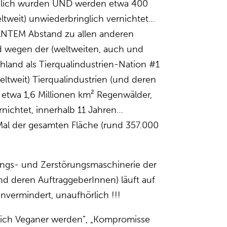
täglich wurden UND werden etwa 400
tweit) unwiederbringlich vernichtet…
KANTEM Abstand zu allen anderen
d wegen der (weltweiten, auch und
land als Tierqualindustrien-Nation #1
ltweit) Tierqualindustrien (und deren
etwa 1,6 Millionen km² Regenwälder,
rnichtet, innerhalb 11 Jahren…
Mal der gesamten Fläche (rund 357.000
ngs- und Zerstörungsmaschinerie der
und deren AuftraggeberInnen) läuft auf
nvermindert, unaufhörlich !!!
leich Veganer werden”, „Kompromisse