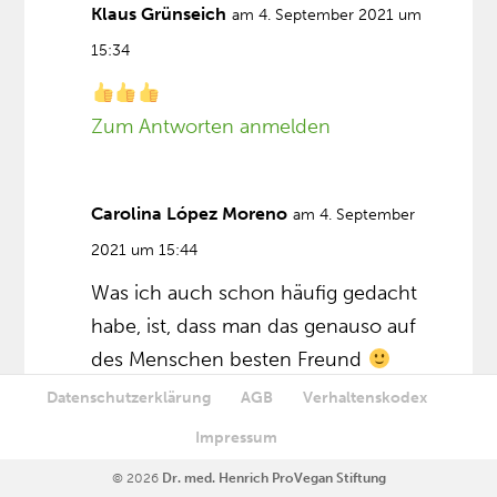
Klaus Grünseich
am 4. September 2021 um
15:34
Zum Antworten anmelden
Carolina López Moreno
am 4. September
2021 um 15:44
Was ich auch schon häufig gedacht
habe, ist, dass man das genauso auf
des Menschen besten Freund
übertragen kann…
Datenschutzerklärung
AGB
Verhaltenskodex
Impressum
Dies entspringt allerdings meiner
persönlichen Erinnerung und
© 2026
Dr. med. Henrich ProVegan Stiftung