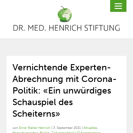
Vernichtende Experten-
Abrechnung mit Corona-
Politik: «Ein unwürdiges
Schauspiel des
Scheiterns»
von
Ernst Walter Henrich
|
3. September 2021
|
Aktuelles
,
Menschenrechte
,
Politik
,
Zeitungsartikel
|
17 Kommentare