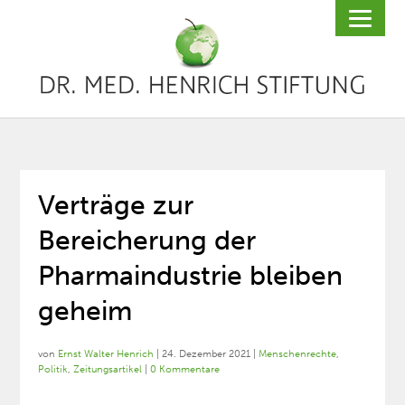
Verträge zur
Bereicherung der
Pharmaindustrie bleiben
geheim
von
Ernst Walter Henrich
|
24. Dezember 2021
|
Menschenrechte
,
Politik
,
Zeitungsartikel
|
0 Kommentare