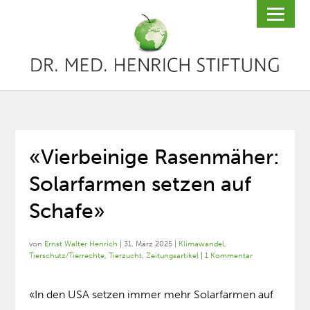
«Vierbeinige Rasenmäher:
Solarfarmen setzen auf
Schafe»
von
Ernst Walter Henrich
|
31. März 2025
|
Klimawandel
,
Tierschutz/Tierrechte
,
Tierzucht
,
Zeitungsartikel
|
1 Kommentar
«In den USA setzen immer mehr Solarfarmen auf