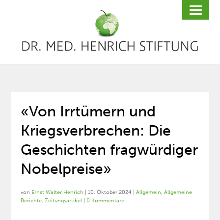
«Von Irrtümern und
Kriegsverbrechen: Die
Geschichten fragwürdiger
Nobelpreise»
von
Ernst Walter Henrich
|
10. Oktober 2024
|
Allgemein
,
Allgemeine
Berichte
,
Zeitungsartikel
|
0 Kommentare