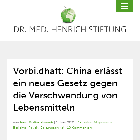
Vorbildhaft: China erlässt
ein neues Gesetz gegen
die Verschwendung von
Lebensmitteln
von
Ernst Walter Henrich
|
1. Juni 2021
|
Aktuelles
,
Allgemeine
Berichte
,
Politik
,
Zeitungsartikel
|
10 Kommentare