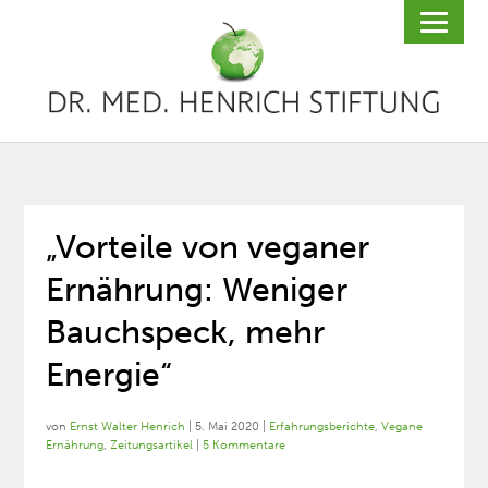
„Vorteile von veganer
Ernährung: Weniger
Bauchspeck, mehr
Energie“
von
Ernst Walter Henrich
|
5. Mai 2020
|
Erfahrungsberichte
,
Vegane
Ernährung
,
Zeitungsartikel
|
5 Kommentare