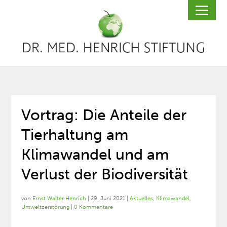
Vortrag: Die Anteile der
Tierhaltung am
Klimawandel und am
Verlust der Biodiversität
von
Ernst Walter Henrich
|
29. Juni 2021
|
Aktuelles
,
Klimawandel
,
Umweltzerstörung
|
0 Kommentare