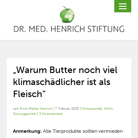
„Warum Butter noch viel
klimaschädlicher ist als
Fleisch“
von
Ernst Walter Henrich
|
7. Februar 2020
|
Klimawandel
,
Milch
,
Zeitungsartikel
|
3 Kommentare
Anmerkung:
Alle Tierprodukte sollten vermieden