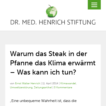
Warum das Steak in der
Pfanne das Klima erwärmt
– Was kann ich tun?
von
Ernst Walter Henrich
|
11. April 2014
|
Klimawandel
,
Umweltzerstörung
,
Zeitungsartikel
|
0 Kommentare
„Eine unbequeme Wahrheit ist, dass die