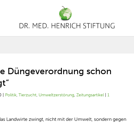
te Düngeverordnung schon
gt“
0
|
Politik
,
Tierzucht
,
Umweltzerstörung
,
Zeitungsartikel
|
1
das Landwirte zwingt, nicht mit der Umwelt, sondern gegen