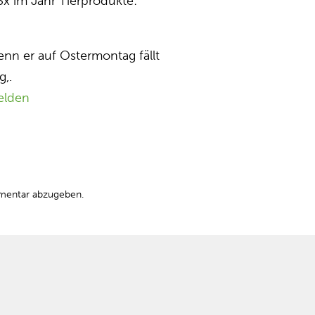
3x im Jahr Tierprodukte:
nn er auf Ostermontag fällt
g,.
elden
mentar abzugeben.