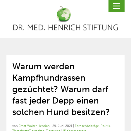
Warum werden
Kampfhundrassen
gezüchtet? Warum darf
fast jeder Depp einen
solchen Hund besitzen?
von
Ernst Walter Henrich
|
29. Juni 2021
|
Fernsehbeiträge
,
Politik
,
Tierschutz/Tierrechte
,
Tierzucht
|
15 Kommentare