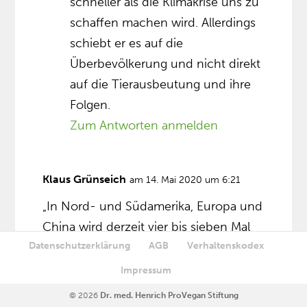
schneller als die Klimakrise uns zu
schaffen machen wird. Allerdings
schiebt er es auf die
Überbevölkerung und nicht direkt
auf die Tierausbeutung und ihre
Folgen.
Zum Antworten anmelden
Klaus Grünseich
am 14. Mai 2020 um 6:21
„In Nord- und Südamerika, Europa und
China wird derzeit vier bis sieben Mal
Datenschutzerklärung
AGB
Verhaltenskodex
mehr Fleisch konsumiert. Bei
Milchprodukten ist der Konsum vor allem
Impressum
in Europa und USA fast acht Mal höher als
© 2026
Dr. med. Henrich ProVegan Stiftung