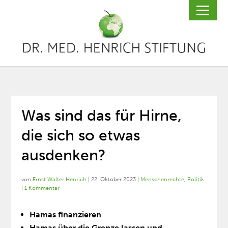
Was sind das für Hirne,
die sich so etwas
ausdenken?
von
Ernst Walter Henrich
|
22. Oktober 2023
|
Menschenrechte
,
Politik
|
1 Kommentar
Hamas finanzieren
Hamas über die Grenze lassen und