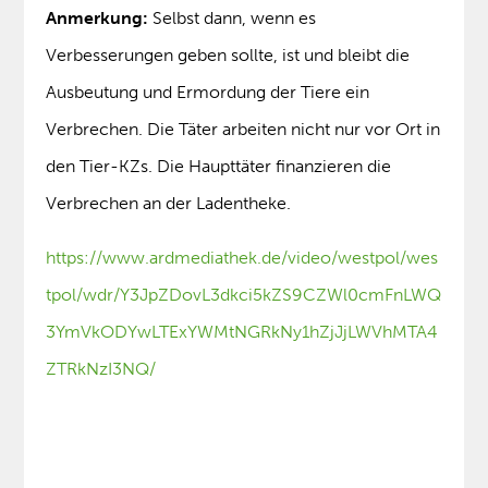
Anmerkung:
Selbst dann, wenn es
Verbesserungen geben sollte, ist und bleibt die
Ausbeutung und Ermordung der Tiere ein
Verbrechen. Die Täter arbeiten nicht nur vor Ort in
den Tier-KZs. Die Haupttäter finanzieren die
Verbrechen an der Ladentheke.
https://www.ardmediathek.de/video/westpol/wes
tpol/wdr/Y3JpZDovL3dkci5kZS9CZWl0cmFnLWQ
3YmVkODYwLTExYWMtNGRkNy1hZjJjLWVhMTA4
ZTRkNzI3NQ/