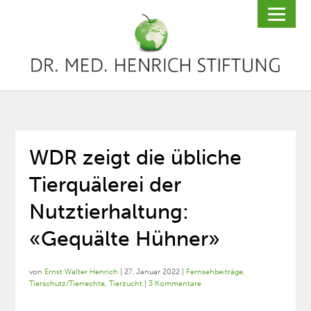
WDR zeigt die übliche
Tierquälerei der
Nutztierhaltung:
«Gequälte Hühner»
von
Ernst Walter Henrich
|
27. Januar 2022
|
Fernsehbeiträge
,
Tierschutz/Tierrechte
,
Tierzucht
|
3 Kommentare