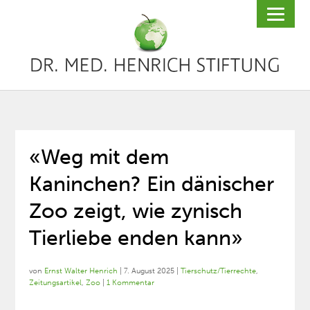
«Weg mit dem
Kaninchen? Ein dänischer
Zoo zeigt, wie zynisch
Tierliebe enden kann»
von
Ernst Walter Henrich
|
7. August 2025
|
Tierschutz/Tierrechte
,
Zeitungsartikel
,
Zoo
|
1 Kommentar