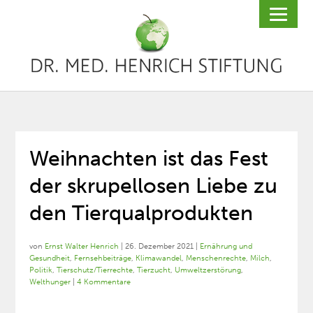
Weihnachten ist das Fest
der skrupellosen Liebe zu
den Tierqualprodukten
von
Ernst Walter Henrich
|
26. Dezember 2021
|
Ernährung und
Gesundheit
,
Fernsehbeiträge
,
Klimawandel
,
Menschenrechte
,
Milch
,
Politik
,
Tierschutz/Tierrechte
,
Tierzucht
,
Umweltzerstörung
,
Welthunger
|
4 Kommentare