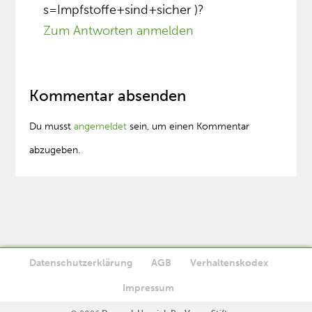
s=Impfstoffe+sind+sicher )?
Zum Antworten anmelden
Kommentar absenden
Du musst
angemeldet
sein, um einen Kommentar
abzugeben.
Datenschutzerklärung
AGB
Verhaltenskodex
Diese Website verwendet Cookies. Wenn Sie die Website weiter
Impressum
Ok
nutzen, stimmen Sie der Verwendung von Cookies zu.