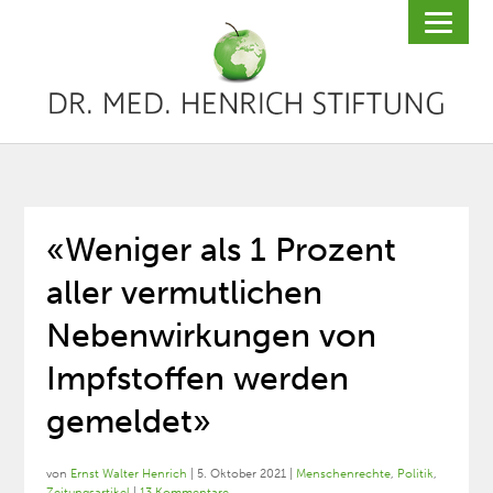
«Weniger als 1 Prozent
aller vermutlichen
Nebenwirkungen von
Impfstoffen werden
gemeldet»
von
Ernst Walter Henrich
|
5. Oktober 2021
|
Menschenrechte
,
Politik
,
Zeitungsartikel
|
13 Kommentare