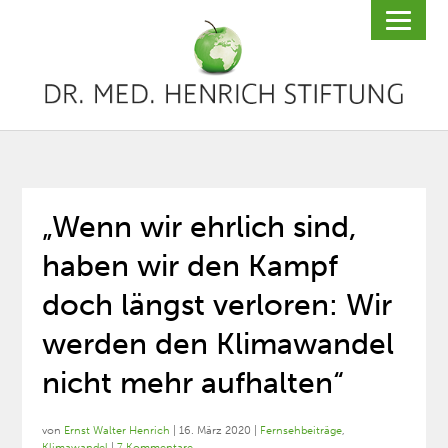
„Wenn wir ehrlich sind,
haben wir den Kampf
doch längst verloren: Wir
werden den Klimawandel
nicht mehr aufhalten“
von
Ernst Walter Henrich
|
16. März 2020
|
Fernsehbeiträge
,
Klimawandel
|
7 Kommentare