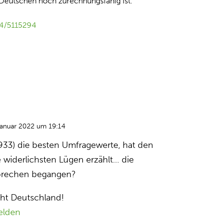
r Deutschen noch zurechnungsfähig ist.
94/5115294
Januar 2022 um 19:14
1933) die besten Umfragewerte, hat den
e widerlichsten Lügen erzählt… die
rbrechen begangen?
ht Deutschland!
elden