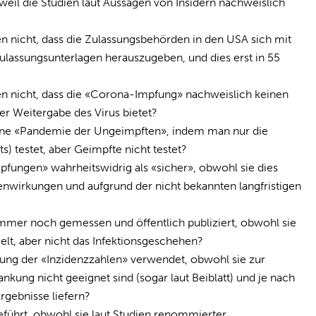
weil die Studien laut Aussagen von Insidern nachweislich
nicht, dass die Zulassungsbehörden in den USA sich mit
ulassungsunterlagen herauszugeben, und dies erst in 55
 nicht, dass die «Corona-Impfung» nachweislich keinen
der Weitergabe des Virus bietet?
ine «Pandemie der Ungeimpften», indem man nur die
) testet, aber Geimpfte nicht testet?
fungen» wahrheitswidrig als «sicher», obwohl sie dies
nwirkungen und aufgrund der nicht bekannten langfristigen
mer noch gemessen und öffentlich publiziert, obwohl sie
gelt, aber nicht das Infektionsgeschehen?
ng der «Inzidenzzahlen» verwendet, obwohl sie zur
ankung nicht geeignet sind (sogar laut Beiblatt) und je nach
rgebnisse liefern?
hrt, obwohl sie laut Studien renommierter