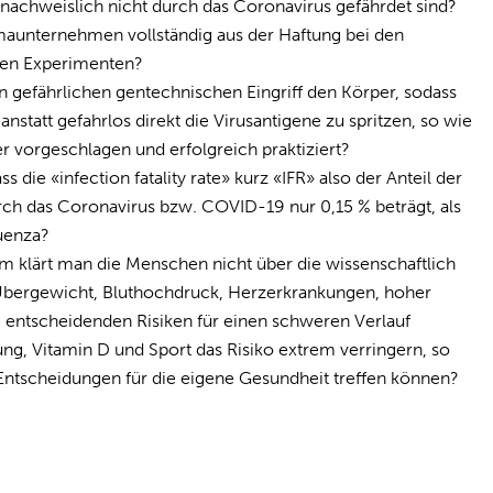
nachweislich nicht durch das Coronavirus gefährdet sind?
rmaunternehmen vollständig aus der Haftung bei den
hen Experimenten?
gefährlichen gentechnischen Eingriff den Körper, sodass
anstatt gefahrlos direkt die Virusantigene zu spritzen, so wie
r vorgeschlagen und erfolgreich praktiziert?
ie «infection fatality rate» kurz «IFR» also der Anteil der
durch das Coronavirus bzw. COVID-19 nur 0,15 % beträgt, als
uenza?
 klärt man die Menschen nicht über die wissenschaftlich
 Übergewicht, Bluthochdruck, Herzerkrankungen, hoher
e entscheidenden Risiken für einen schweren Verlauf
ung, Vitamin D und Sport das Risiko extrem verringern, so
 Entscheidungen für die eigene Gesundheit treffen können?