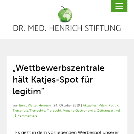
„Wettbewerbszentrale
hält Katjes-Spot für
legitim“
von
Ernst Walter Henrich
|
24. Oktober 2019
|
Aktuelles
,
Milch
,
Politik
,
Tierschutz/Tierrechte
,
Tierzucht
,
Vegane Gastronomie
,
Zeitungsartikel
|
8 Kommentare
„‘Es geht in dem vorliegenden Werbespot unserer