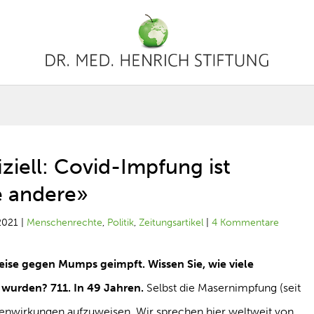
ziell: Covid-Impfung ist
e andere»
2021
|
Menschenrechte
,
Politik
,
Zeitungsartikel
|
4 Kommentare
eise gegen Mumps geimpft. Wissen Sie, wie viele
urden? 711. In 49 Jahren.
Selbst die Masernimpfung (seit
benwirkungen aufzuweisen. Wir sprechen hier weltweit von