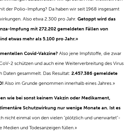
 mit der Polio-Impfung? Da haben wir seit 1968 insgesamt
irkungen. Also etwa 2.300 pro Jahr.
Getoppt wird das
uenza-Impfung mit 272.202 gemeldeten Fällen von
ind etwas mehr als 5.100 pro Jahr.»
rimentellen Covid-Vakzine?
Also jene Impfstoffe, die zwar
CoV-2 schützen und auch eine Weiterverbreitung des Virus
ch Daten gesammelt. Das Resultat:
2.457.386 gemeldete
0!
Also im Grunde genommen innerhalb eines Jahres.»
en wie bei sonst keinem Vakzin oder Medikament,
udimentäre Schutzwirkung nur wenige Monate an. Ist es
 nicht einmal von den vielen “plötzlich und unerwartet”-
ie Medien und Todesanzeigen füllen.»