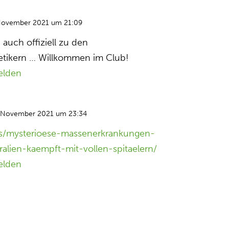
November 2021 um 21:09
uch offiziell zu den
tikern … Willkommen im Club!
elden
 November 2021 um 23:34
ws/mysterioese-massenerkrankungen-
alien-kaempft-mit-vollen-spitaelern/
elden