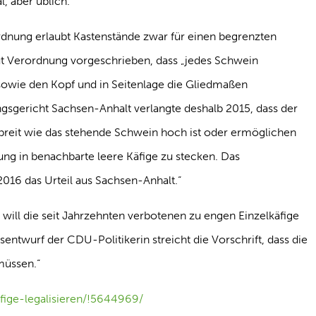
l, aber üblich.“
rdnung erlaubt Kastenstände zwar für einen begrenzten
laut Verordnung vorgeschrieben, dass „jedes Schwein
 sowie den Kopf und in Seitenlage die Gliedmaßen
gsgericht Sachsen-Anhalt verlangte deshalb 2015, dass der
breit wie das stehende Schwein hoch ist oder ermöglichen
g in benachbarte leere Käfige zu stecken. Das
016 das Urteil aus Sachsen-Anhalt.“
 will die seit Jahrzehnten verbotenen zu engen Einzelkäfige
sentwurf der CDU-Politikerin streicht die Vorschrift, dass die
müssen.“
fige-legalisieren/!5644969/