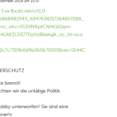
ezember 2019 um 15:07
-1.xx.fbcdn.net/v/t1.0-
46868482943_6947638217264857088_
1&_nc_ohc=fG55N9ydCNIAQlQqm-
vr6JtXZLD577DyHzBlkekg&_nc_ht=sco
b22c7c7319b0d9b060b70003&oe=5E44C
TIERSCHUTZ
e brennt!⁠
ten wir die untätige Politik.⁠
Lobby unterworfen! Sie sind eine
ner!«⁠