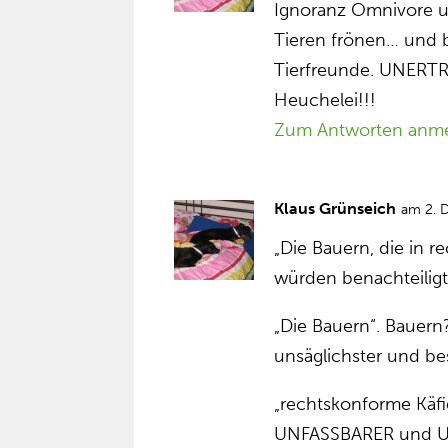
Ignoranz Omnivore u
Tieren frönen… und 
Tierfreunde. UNERT
Heuchelei!!!
Zum Antworten anm
Klaus Grünseich
am 2. 
„Die Bauern, die in r
würden benachteiligt
„Die Bauern“. Bauern?
unsäglichster und bes
„rechtskonforme Käfi
UNFASSBARER und 