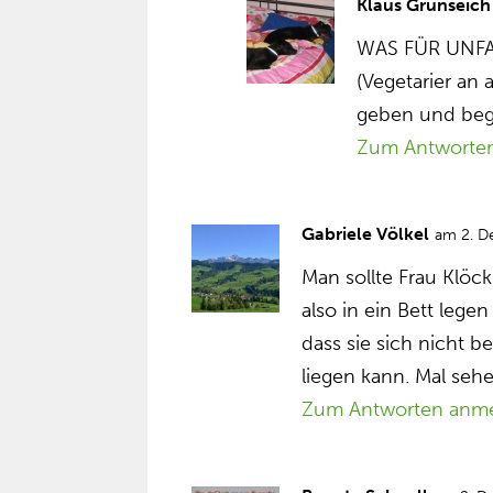
Klaus Grünseich
WAS FÜR UNF
(Vegetarier an 
geben und beg
Zum Antworte
Gabriele Völkel
am 2. D
Man sollte Frau Klöc
also in ein Bett leg
dass sie sich nicht 
liegen kann. Mal seh
Zum Antworten anm