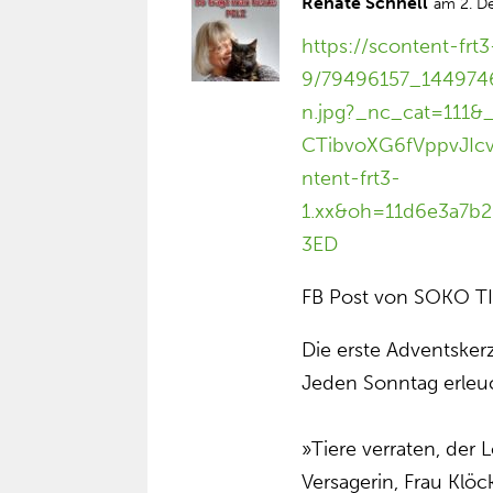
Renate Schnell
am 2. D
https://scontent-frt3
9/79496157_14497
n.jpg?_nc_cat=11
CTibvoXG6fVppvJIc
ntent-frt3-
1.xx&oh=11d6e3a7
3ED
FB Post von SOKO 
Die erste Adventskerz
Jeden Sonntag erleuch
»Tiere verraten, der 
Versagerin, Frau Klöck