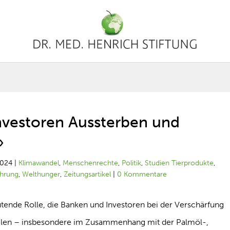
nvestoren Aussterben und
»
2024
|
Klimawandel
,
Menschenrechte
,
Politik
,
Studien Tierprodukte
,
hrung
,
Welthunger
,
Zeitungsartikel
|
0 Kommentare
eutende Rolle, die Banken und Investoren bei der Verschärfung
pielen – insbesondere im Zusammenhang mit der Palmöl-,