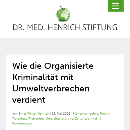
Wie die Organisierte
Kriminalität mit
Umweltverbrechen
verdient
von
Ernst Walter Henrich
|
13. Mai 2026
|
Menschenrechte
,
Politik
,
Tierschutz/Tierrechte
,
Umweltzerstörung
,
Zeitungsartikel
|
0
Kommentare