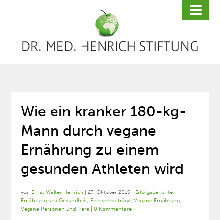
Wie ein kranker 180-kg-
Mann durch vegane
Ernährung zu einem
gesunden Athleten wird
von
Ernst Walter Henrich
|
27. Oktober 2019
|
Erfolgsberichte
,
Ernährung und Gesundheit
,
Fernsehbeiträge
,
Vegane Ernährung
,
Vegane Personen und Tiere
|
0 Kommentare