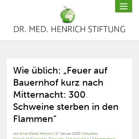
Wie üblich: „Feuer auf
Bauernhof kurz nach
Mitternacht: 300
Schweine sterben in den
Flammen“
von
Ernst Walter Henrich
|
17. Januar 2020
|
Aktuelles
,
Tierschutz/Tierrechte
,
Tierzucht
,
Zeitungsartikel
|
3 Kommentare