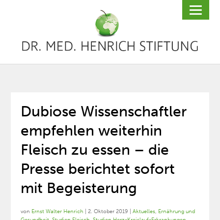
Dubiose Wissenschaftler
empfehlen weiterhin
Fleisch zu essen – die
Presse berichtet sofort
mit Begeisterung
von
Ernst Walter Henrich
|
2. Oktober 2019
|
Aktuelles
,
Ernährung und
Gesundheit
,
Studien Fleisch
,
Studien Herz-Kreislauf-Erkrankungen
,