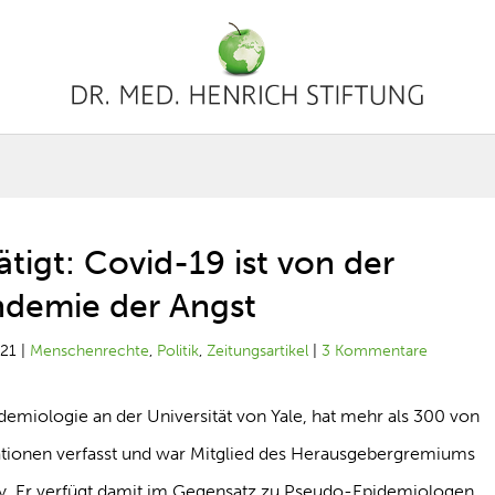
ätigt: Covid-19 ist von der
andemie der Angst
021
|
Menschenrechte
,
Politik
,
Zeitungsartikel
|
3 Kommentare
idemiologie an der Universität von Yale, hat mehr als 300 von
ationen verfasst und war Mitglied des Herausgebergremiums
y. Er verfügt damit im Gegensatz zu Pseudo-Epidemiologen