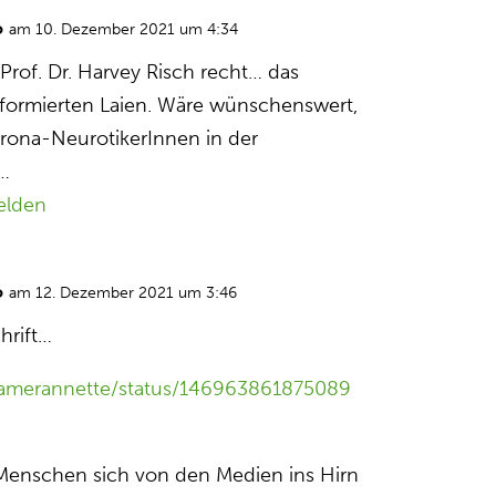
o
am 10. Dezember 2021 um 4:34
 Prof. Dr. Harvey Risch recht… das
nformierten Laien. Wäre wünschenswert,
rona-NeurotikerInnen in der
t…
elden
o
am 12. Dezember 2021 um 3:46
hrift…
/camerannette/status/146963861875089
enschen sich von den Medien ins Hirn