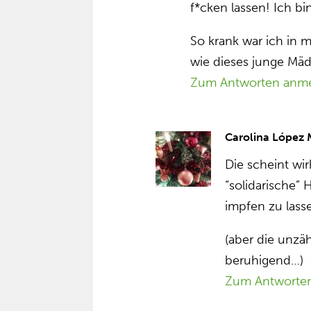
f*cken lassen! Ich bi
So krank war ich in
wie dieses junge Mäd
Zum Antworten anm
Carolina López
Die scheint wir
“solidarische” 
impfen zu las
(aber die unzä
beruhigend…)
Zum Antworte