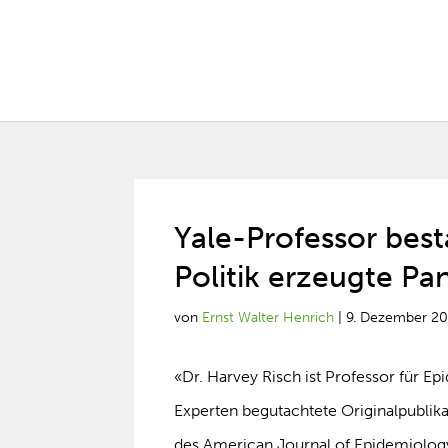
Yale-Professor best
Politik erzeugte P
von
Ernst Walter Henrich
|
9. Dezember 2
«Dr. Harvey Risch ist Professor für Ep
Experten begutachtete Originalpublik
des American Journal of Epidemiolog