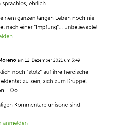
n sprachlos, ehrlich…
 meinem ganzen langen Leben noch nie,
el nach einer “Impfung”… unbelievable!
elden
 Moreno
am 12. Dezember 2021 um 3:49
klich noch “stolz” auf ihre heroische,
Heldentat zu sein, sich zum Krüppel
sen… Oo
hligen Kommentare unisono sind
n anmelden