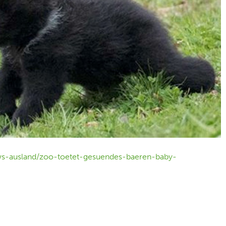
ws-ausland/zoo-toetet-gesuendes-baeren-baby-