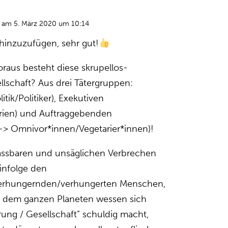
am 5. März 2020 um 10:14
 hinzuzufügen, sehr gut!
aus besteht diese skrupellos-
llschaft? Aus drei Tätergruppen:
litik/Politiker), Exekutiven
trien) und Auftraggebenden
> Omnivor*innen/Vegetarier*innen)!
fassbaren und unsäglichen Verbrechen
 infolge den
erhungernden/verhungerten Menschen,
 dem ganzen Planeten wessen sich
rung / Gesellschaft” schuldig macht,