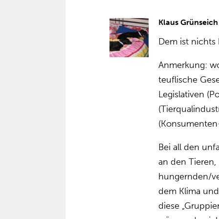
Klaus Grünseich
Dem ist nichts
Anmerkung: wor
teuflische Gese
Legislativen (Po
(Tierqualindus
(Konsumenten-
Bei all den un
an den Tieren,
hungernden/v
dem Klima und
diese „Gruppie