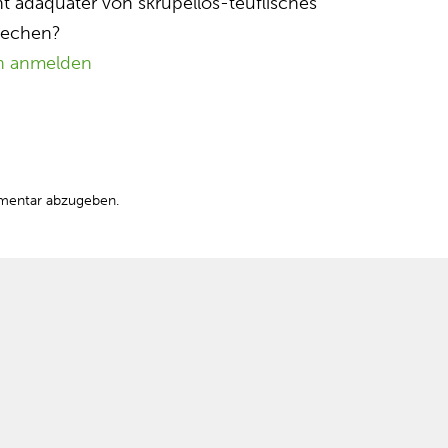
ht adäquater von skrupellos-teuflisches
rechen?
n anmelden
mentar abzugeben.