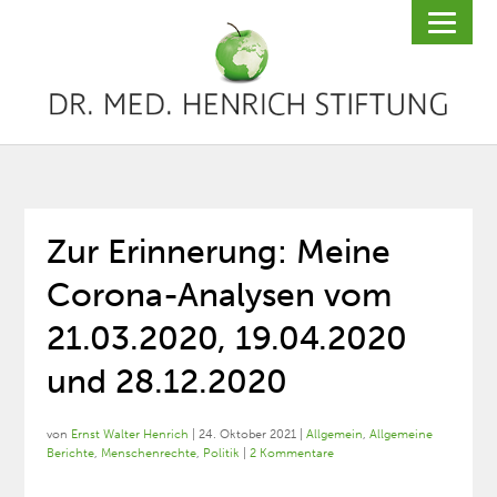
Zur Erinnerung: Meine
Corona-Analysen vom
21.03.2020, 19.04.2020
und 28.12.2020
von
Ernst Walter Henrich
|
24. Oktober 2021
|
Allgemein
,
Allgemeine
Berichte
,
Menschenrechte
,
Politik
|
2 Kommentare