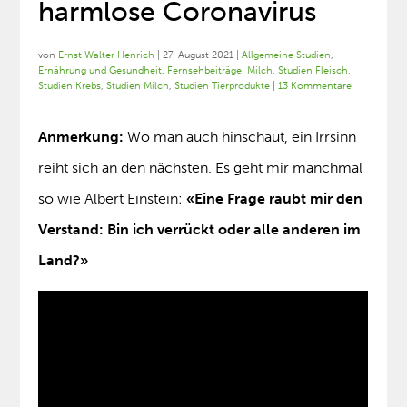
harmlose Coronavirus
von
Ernst Walter Henrich
|
27. August 2021
|
Allgemeine Studien
,
Ernährung und Gesundheit
,
Fernsehbeiträge
,
Milch
,
Studien Fleisch
,
Studien Krebs
,
Studien Milch
,
Studien Tierprodukte
|
13 Kommentare
Anmerkung:
Wo man auch hinschaut, ein Irrsinn
reiht sich an den nächsten. Es geht mir manchmal
so wie Albert Einstein:
«Eine Frage raubt mir den
Verstand: Bin ich verrückt oder alle anderen im
Land?»