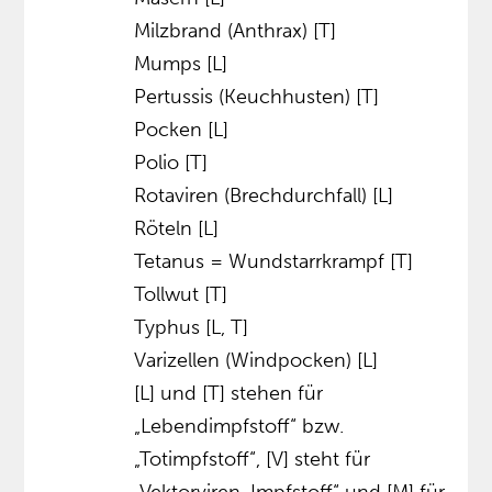
Milzbrand (Anthrax) [T]
Mumps [L]
Pertussis (Keuchhusten) [T]
Pocken [L]
Polio [T]
Rotaviren (Brechdurchfall) [L]
Röteln [L]
Tetanus = Wundstarrkrampf [T]
Tollwut [T]
Typhus [L, T]
Varizellen (Windpocken) [L]
[L] und [T] stehen für
„Lebendimpfstoff“ bzw.
„Totimpfstoff“, [V] steht für
„Vektorviren-Impfstoff“ und [M] für