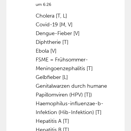
um 6:26
Cholera [T, L]
Covid-19 [M, V]
Dengue-Fieber [V]
Diphtherie [T]
Ebola [V]
FSME = Frühsommer-
Meningoenzephalitis [T]
Gelbfieber [L]
Genitalwarzen durch humane
Papillomviren (HPV) [T])
Haemophilus-influenzae-b-
Infektion (Hib-Infektion) [T]
Hepatitis A [T]
Hepatitis B [T]