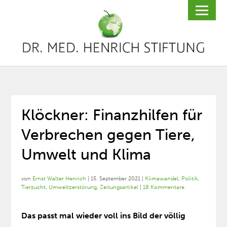
Klöckner: Finanzhilfen für
Verbrechen gegen Tiere,
Umwelt und Klima
von
Ernst Walter Henrich
|
15. September 2021
|
Klimawandel
,
Politik
,
Tierzucht
,
Umweltzerstörung
,
Zeitungsartikel
|
18 Kommentare
Das passt mal wieder voll ins Bild der völlig