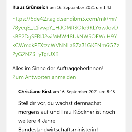
Klaus Grünseich
am 16. September 2021 um 1:43
https://6de42.r.ag.d.sendibm3.com/mk/mr/
78yeqE_L1ivwpY_HJOMR3OIo9KLY6wJovD
kBP2DgSFRIJ2wiMMW48UkNWSOEWcH9Y
kCWmgkPFXtzcWVNNLa8Za31GKENm6GZz
2yG2NZ3_yTgrUXB
Alles im Sinne der AuftraggeberInnen!
Zum Antworten anmelden
Christiane Kirst
am 16. September 2021 um 8:45
Stell dir vor, du wachst demnächst
morgens auf und Frau Klöckner ist noch
weitere 4 Jahre
Bundeslandwirtschaftsministerin!