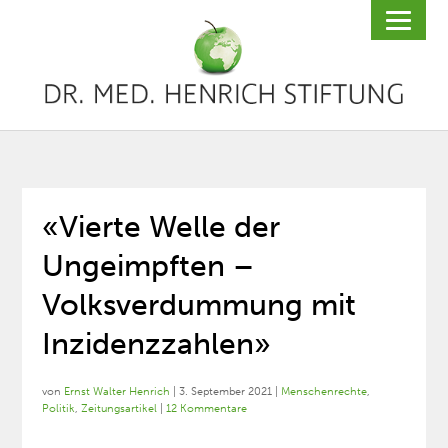
«Vierte Welle der
Ungeimpften –
Volksverdummung mit
Inzidenzzahlen»
von
Ernst Walter Henrich
|
3. September 2021
|
Menschenrechte
,
Politik
,
Zeitungsartikel
|
12 Kommentare