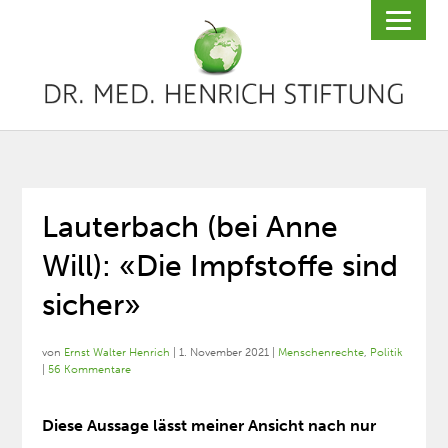
Lauterbach (bei Anne
Will): «Die Impfstoffe sind
sicher»
von
Ernst Walter Henrich
|
1. November 2021
|
Menschenrechte
,
Politik
|
56 Kommentare
Diese Aussage lässt meiner Ansicht nach nur