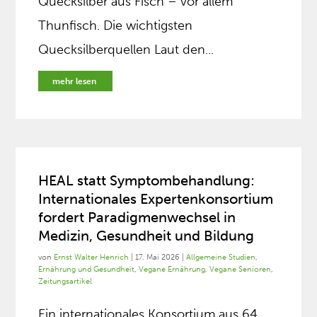
Quecksilber aus Fisch – vor allem
Thunfisch. Die wichtigsten
Quecksilberquellen Laut den...
mehr lesen
HEAL statt Symptombehandlung:
Internationales Expertenkonsortium
fordert Paradigmenwechsel in
Medizin, Gesundheit und Bildung
von
Ernst Walter Henrich
|
17. Mai 2026
|
Allgemeine Studien
,
Ernährung und Gesundheit
,
Vegane Ernährung
,
Vegane Senioren
,
Zeitungsartikel
Ein internationales Konsortium aus 64